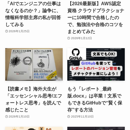
「AIでエンジニアの仕事は
【2026最新版】AWS認定
なくなるのか？」論争に、
資格 クラウドプラクショナ
情報科学部主席の私が回答
ーに10時間で合格したの
してみる
で、勉強法や合格のコツを
まとめてみた
2026年1月25日
2026年1月12日
【読書メモ】海外大生が
もう「レポート_最終
「エッセンシャル思考/エフ
版.docx」は卒業！文系で
ォートレス思考」を読んで
もできるGitHubで“賢く保
感じたこと
存”する方法
2026年1月10日
2025年11月10日