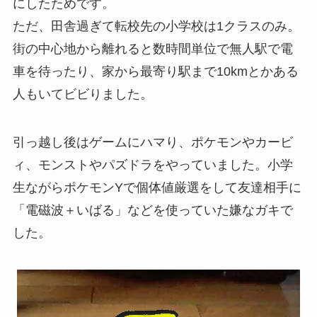
にしたためです。
ただ、田舎過ぎて転校先の小学校は1クラスのみ。
街の中心地から離れると数時間単位で無人駅で電
車を待ったり、家から最寄り駅まで10kmとかある
人もいてビビりました。
引っ越し後はゲームにハマり、ポケモンやカービ
ィ、モンストやパズドラをやっていました。小学
生ながらポケモンYで個体値厳選をして友達相手に
「電磁波＋いばる」などを使っていた嫌なガキで
した。