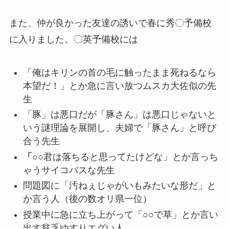
また、仲が良かった友達の誘いで春に秀〇予備校
に入りました。〇英予備校には
「俺はキリンの首の毛に触ったまま死ねるなら
本望だ！」とか急に言い放つムスカ大佐似の先
生
「豚」は悪口だが「豚さん」は悪口じゃないと
いう謎理論を展開し、夫婦で「豚さん」と呼び
合う先生
「
○○君は落ちると思ってたけどな」とか言っち
ゃうサイコパスな先生
問題図に「汚ねぇじゃがいもみたいな形だ」と
か言う人（後の数オリ県一位）
授業中に急に立ち上がって「○○で草」とか言い
出す貧乏ゆすりエグい人