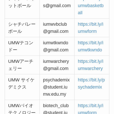
ットボール
s@gmail.com
umwbasketb
all
シャチバレー
iumwvbclub
https://bit.ly/i
ボール
@gmail.com
umwform
UMWテコン
iumwtkwndo
https://bit.ly/i
ドー
@gmail.com
umwtkwndo
UMWアーチ
iumwarchery
https://bit.ly/i
ェリー
@gmail.com
umwarchery
UMW サイケ
psychademix
https://bit.ly/p
デミクス
@student.iu
sychademix
mw.edu.my
UMWバイオ
biotech_club
https://bit.ly/i
テクノロジー
@student.iu
umwform