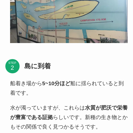
STEP
島に到着
船着き場から
5~10分ほど
船に揺られていると到
着です。
水が濁っていますが、これらは
水質が肥沃で栄養
が豊富である証拠
らしいです。新種の生き物とか
もその関係で良く見つかるそうです。