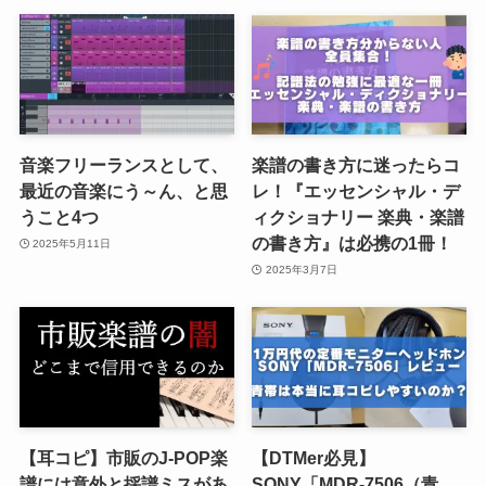
音楽フリーランスとして、
楽譜の書き方に迷ったらコ
最近の音楽にう～ん、と思
レ！『エッセンシャル・デ
うこと4つ
ィクショナリー 楽典・楽譜
の書き方』は必携の1冊！
2025年5月11日
2025年3月7日
【耳コピ】市販のJ-POP楽
【DTMer必見】
譜には意外と採譜ミスがあ
SONY「MDR-7506（青