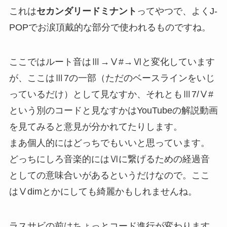
これは
セカンダリードミナント
ってやつで、よくJ-
POPでお涙頂戴的な部分で使われるものですね。
ここではルート音はⅢ→Ⅴ#→Ⅵと変化しています
が、ここはⅢ7の一部（ただのベースラインをいじ
っているだけ）として見なすか、それともⅢ7/Ⅴ#
という別のコードと見なすかはYouTubeの解説動画
を見てみると意見が分かれてたりします。
まあ個人的にはどっちでもいいと思っています。
どっちにしろ音楽的にはⅥに繋げるための経過音
としての意味合いがあるというだけなので。ここ
はⅤdimとかにしても綺麗かもしれませんね。
ラスサビの前はちょっとコード進行が変わります