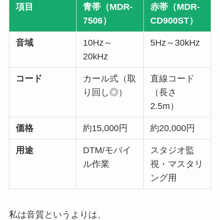
項目
青帯（MDR-
赤帯（MDR-
7506）
CD900ST）
音域
10Hz～
5Hz～30kHz
20kHz
コード
カール式（取
直線コード
り回し◎）
（長さ
2.5m）
価格
約15,000円
約20,000円
用途
DTM/モバイ
スタジオ監
ル作業
視・マスタリ
ング用
私は音質というよりは、