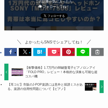
この記事が気に入ったら
フォローしてね！
よかったらSNSでシェアしてね！
【衝撃価格】1.7万円の88鍵盤電子ピアノロンアイ
「FOLD PRO」レビュー！本格的な演奏も可能な超
コスパ機
【耳コピ】市販のJ-POP楽譜には意外と採譜ミスがあ
る。楽譜の信用性問題について【ピアノ】