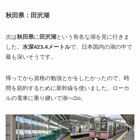
秋田県：田沢湖
次は
秋田県
に
田沢湖
という有名な湖を見に行きま
した。
水深423.4メートル
で、日本国内の湖の中で
最も深いそうです。
帰ってから資格の勉強とかをしたかったので、時
間を節約するために新幹線を使いました。ローカ
ルの電車に乗り継いで湖へGo。