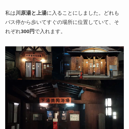
私は
川原湯と上湯
に入ることにしました。どれも
バス停から歩いてすぐの場所に位置していて、そ
れぞれ
300円
で入れます。