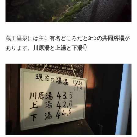
蔵王温泉には主に有名どころだと
3つの共同浴場
が
あります。
川原湯と上湯と下湯
👇