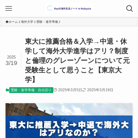
ホーム
海外大学
受験・進学準備
東大に推薦合格＆入学→中退・休
学して海外大学進学はアリ？制度
2025
と倫理のグレーゾーンについて元
3/19
受験生として思うこと【東京大
学】
2025年3月5日
2025年3月19日
受験・進学準備
自分語り