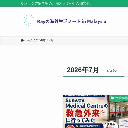
マレーシア留学生の、海外大学やITの備忘録
ホーム
2026年
7月
2026年7月
– date –
大学情