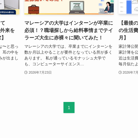
って
マレーシアの大学はインターンが卒業に
【最後
救急外来を
必須！？職場探しから給料事情までテイ
の生活費
求】
ラーズ大生に赤裸々に聞いてみた！
月】
な〜と思っ
マレーシアの大学では、卒業までにインターンを
家計簿公開
、耳の中を
数か月以上やることが要件となっている所が多く
家計簿を
みが出まし
あります。 私が通っているモナッシュ大学で
近は生活
も、コンピューターサイエンス...
毎月似たよ
2026年7月23日
2026年7
1