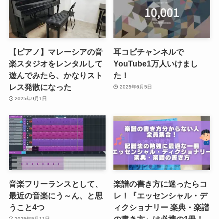
【ピアノ】マレーシアの音
耳コピチャンネルで
楽スタジオをレンタルして
YouTube1万人いけまし
遊んでみたら、かなりスト
た！
レス発散になった
2025年6月5日
2025年9月1日
音楽フリーランスとして、
楽譜の書き方に迷ったらコ
最近の音楽にう～ん、と思
レ！『エッセンシャル・デ
うこと4つ
ィクショナリー 楽典・楽譜
の書き方』は必携の1冊！
2025年5月11日