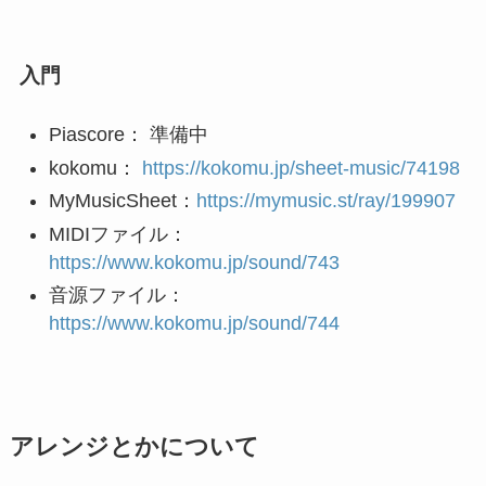
入門
Piascore： 準備中
kokomu：
https://kokomu.jp/sheet-music/74198
MyMusicSheet：
https://mymusic.st/ray/199907
MIDIファイル：
https://www.kokomu.jp/sound/743
音源ファイル：
https://www.kokomu.jp/sound/744
アレンジとかについて